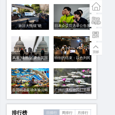
旅日大熊猫“晓
日本众议院选举公告发
晓”和“蕾蕾”踏上回国
布 选战正式拉开序幕
之旅
风暴“钱德拉”袭击英国
特别的结束：以色列民
众关闭计时牌
去昆明老菜场体验云南
广州云溪植物园打造睡
风情
莲家园
排行榜
日排行
周排行
月排行