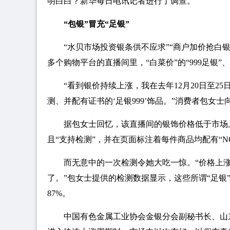
明白白？新华每日电讯记者进行了调查。
“包银”冒充“足银”
“水贝市场投资银条供不应求”“商户加价抢白
多个购物平台的直播间里，“白菜价”的“999足银
“看到银价持续上涨，我在去年12月20日至2
测、并配有证书的‘足银999’饰品。”消费者包女
据包女士回忆，该直播间的银饰价格低于市场上
且“支持检测”，并在页面标注着每件商品均配有“N
而无意中的一次检测令她大吃一惊。“价格上
了。”包女士提供的检测数据显示，这些所谓“足银”
87%。
中国有色金属工业协会金银分会副秘书长、山