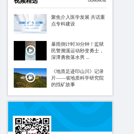
视频精选
聚焦介入医学发展 共话重
点专科建设
暴雨倒计时30分钟！监狱
民警溯溪运动秒变勇士，
深潭勇救落水男 ...
《地质足迹印山川》记录
片——省地质科学研究院
的找矿故事