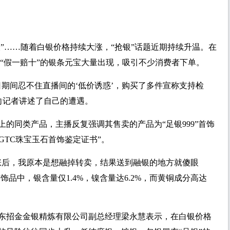
银”……随着白银价格持续大涨，“抢银”话题近期持续升温。在
”、“假一赔十”的银条元宝大量出现，吸引不少消费者下单。
5日期间忍不住直播间的‘低价诱惑’，购买了多件宣称支持检
士向记者讲述了自己的遭遇。
的同类产品，主播反复强调其售卖的产品为“足银999”首饰
GTC珠宝玉石首饰鉴定证书”。
涨后，我原本是想融掉转卖，结果送到融银的地方就傻眼
饰品中，银含量仅1.4%，镍含量达6.2%，而黄铜成分高达
东招金金银精炼有限公司副总经理梁永慧表示，在白银价格