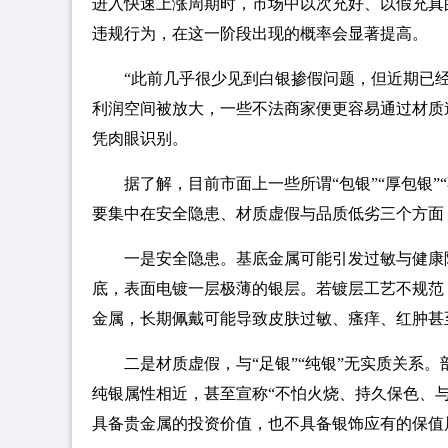
进入快速上涨周期时，市场中以次充好、以假充真
违规行为，在这一阶段出现的概率会显著提高。
“此前几乎很少见到白银掺假问题，但近期已经
利润空间被放大，一些不法商家便更容易通过材质
凭肉眼识别。
据了解，目前市面上一些所谓“包银”“厚包银
要集中在安全隐患、材质虚假与品质低劣三个方面
一是安全隐患。基底金属可能引发过敏与健康
底，表面电镀一层极薄的银层。若镀层工艺不规范
金属，长期佩戴可能导致皮肤过敏、瘙痒、红肿甚
二是材质虚假，与“足银”“纯银”无实质关系。
纯银属性相近，甚至宣称“不怕火烧、持久保色、
具备贵金属的投资价值，也不具备银饰应有的保值