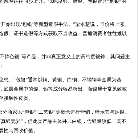
的风险往往同步上升。低纯度银、镀银、包银冒充“足银”的
开始出现‘包银’等新型造假手法。”梁永慧说，当价格上涨、
造假、证书造假等方式获取不当收益，普通消费者往往难以
”“不掉色银”等产品，并非真正意义上的高纯度银饰，其问题主
：
隐患。“包银”通常以铜、黄铜、白铜、不锈钢等金属为基
，底层金属中的镍、铅等成分容易析出。而镍属于常见致敏
至接触性皮炎。
部分商家以“包银”“工艺银”等概念进行营销，暗示其与足银、
与真银无异”，但此类产品主体并非白银，含银量较低，既不
属性与回收价值。