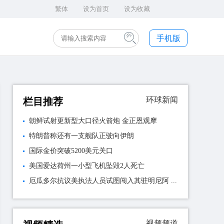
繁体
设为首页
设为收藏
手机版
环球新闻
栏目推荐
朝鲜试射更新型大口径火箭炮 金正恩观摩
特朗普称还有一支舰队正驶向伊朗
国际金价突破5200美元关口
美国爱达荷州一小型飞机坠毁2人死亡
厄瓜多尔抗议美执法人员试图闯入其驻明尼阿 ...
视频频道