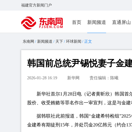
福建官方新闻门户
首页
新闻频道
直通屏山
东南网
/
新闻频道
/
天下
/
环球新闻
/ 正文
韩国前总统尹锡悦妻子金
2026-01-28 16:19
新华网
责任编辑：陈曦
新华社首尔1月28日电（记者黄昕欣）韩国首
股价、收受贿赂等罪名作出一审宣判，这是与金建
据韩联社此前报道，韩国“金建希特检组”202
金建希有期徒刑15年，并处罚金20亿韩元（约合1