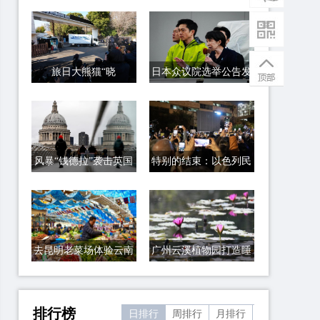
旅日大熊猫“晓
日本众议院选举公告发
晓”和“蕾蕾”踏上回国
布 选战正式拉开序幕
之旅
风暴“钱德拉”袭击英国
特别的结束：以色列民
众关闭计时牌
去昆明老菜场体验云南
广州云溪植物园打造睡
风情
莲家园
排行榜
日排行
周排行
月排行