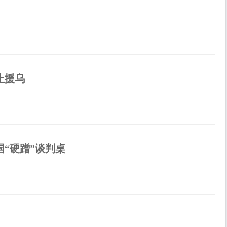
止援乌
“硬蹭”谈判桌