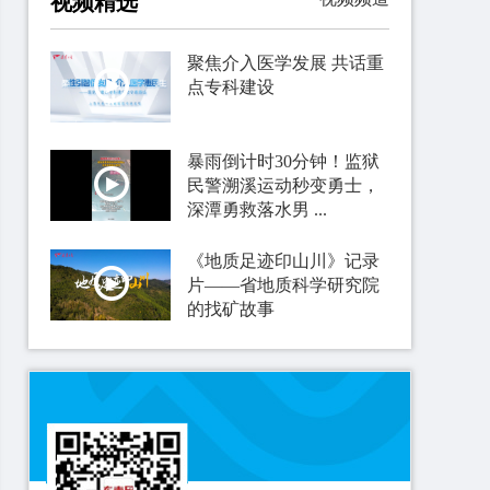
视频精选
聚焦介入医学发展 共话重
点专科建设
暴雨倒计时30分钟！监狱
民警溯溪运动秒变勇士，
深潭勇救落水男 ...
《地质足迹印山川》记录
片——省地质科学研究院
的找矿故事