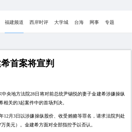
福建频道
西岸时评
大学城
台海
网事
专题
建希首案将宣判
尔中央地方法院28日将对前总统尹锡悦的妻子金建希涉嫌操纵
希相关的3起案件中的首场判决。
5年12月3日以涉嫌操纵股价、收受贿赂等罪名，请求法院判处
37万美元）。金建希方面对全部指控予以否认。