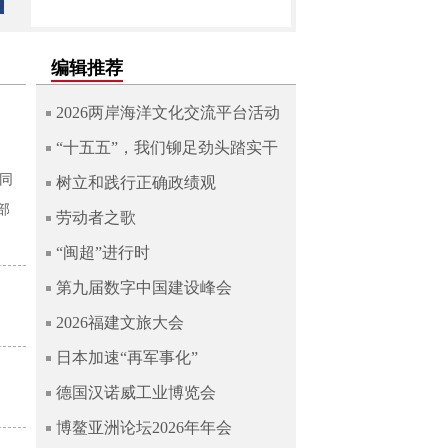
编辑推荐
2026两岸海洋文化交流平台活动
“十五五”，我们铆足劲头踏实干
，同
树立和践行正确政绩观
部
劳动者之歌
“闽超”进行时
第九届数字中国建设峰会
2026福建文旅大会
日本加速“再军事化”
德国汉诺威工业博览会
博鳌亚洲论坛2026年年会