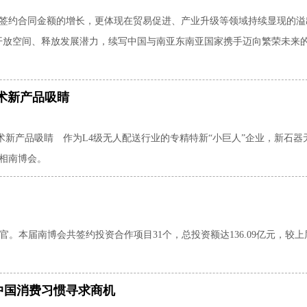
签约合同金额的增长，更体现在贸易促进、产业升级等领域持续显现的溢
展开放空间、释放发展潜力，续写中国与南亚东南亚国家携手迈向繁荣未来
技术新产品吸睛
技术新产品吸睛 作为L4级无人配送行业的专精特新“小巨人”企业，新石器
亮相南博会。
官。本届南博会共签约投资合作项目31个，总投资额达136.09亿元，较上
中国消费习惯寻求商机