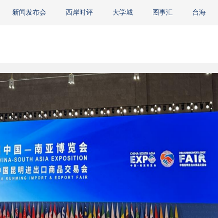
新闻发布会
西岸时评
大学城
图事汇
台海