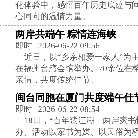
化体验中，感悟百年历史底蕴与
心同向的温情力量。
两岸共端午 粽情连海峡
即时 | 2026-06-22 09:56
近日，以“乡亲相爱一家人”为
在福州台湾会馆举办。70余位在
亲情，共度传统佳节。
闽台同胞在厦门共度端午佳
即时 | 2026-06-22 08:54
18日，“百年鹭江潮 两岸家
办。活动以家书为媒、以民俗为