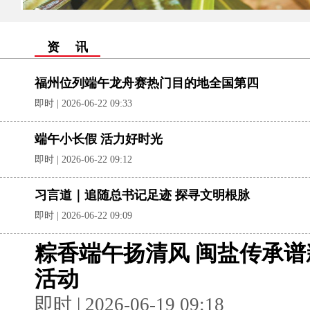
资 讯
福州位列端午龙舟赛热门目的地全国第四
即时 | 2026-06-22 09:33
端午小长假 活力好时光
即时 | 2026-06-22 09:12
习言道｜追随总书记足迹 探寻文明根脉
即时 | 2026-06-22 09:09
粽香端午扬清风 闽盐传承
活动
即时 | 2026-06-19 09:18