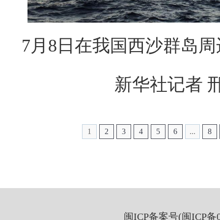
7月8日在我国西沙群岛
新华社记者 
1
2
3
4
5
6
...
8
闽ICP备案号(闽ICP备05