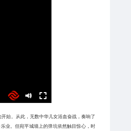
争的开始。从此，无数中华儿女浴血奋战，奏响了
居乐业。但宛平城墙上的弹坑依然触目惊心，时