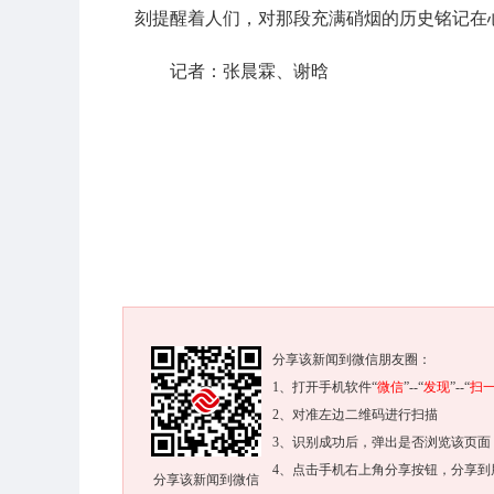
刻提醒着人们，对那段充满硝烟的历史铭记在
记者：张晨霖、谢晗
分享该新闻到微信朋友圈：
1、打开手机软件“
微信
”--“
发现
”--“
扫
2、对准左边二维码进行扫描
3、识别成功后，弹出是否浏览该页面
4、点击手机右上角分享按钮，分享到
分享该新闻到微信