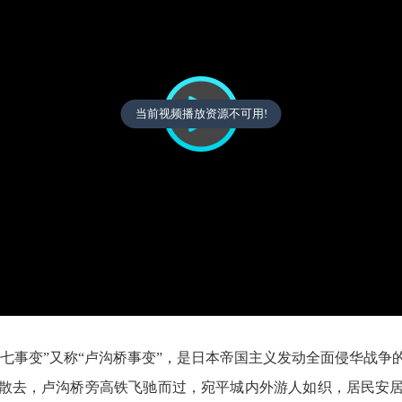
当前视频播放资源不可用!
。“七七事变”又称“卢沟桥事变”，是日本帝国主义发动全面侵华战
已散去，卢沟桥旁高铁飞驰而过，宛平城内外游人如织，居民安