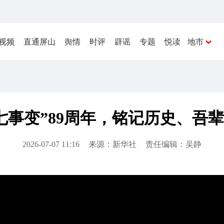
视频
直通屏山
舆情
时评
辟谣
专题
悦读
地市
七事变”89周年，铭记历史、吾
2026-07-07 11:16
来源：新华社
责任编辑：吴静