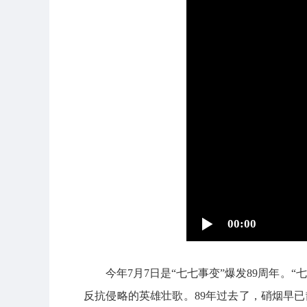
00:00
今年7月7日是“七七事变”爆发89周年
反抗侵略的英雄壮歌。89年过去了，硝烟早