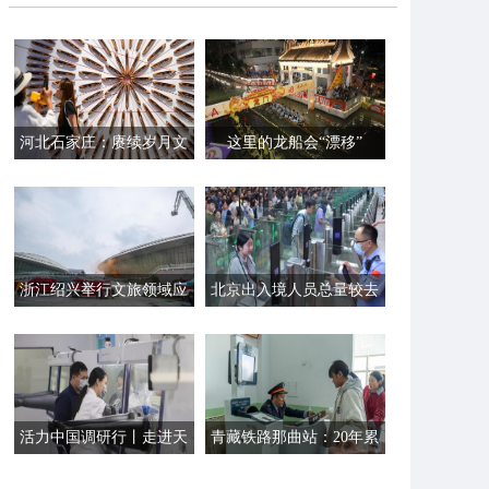
河北石家庄：赓续岁月文
这里的龙船会“漂移”
脉 工业遗址焕新生
浙江绍兴举行文旅领域应
北京出入境人员总量较去
急演练
年提前半月突破千万人次
活力中国调研行丨走进天
青藏铁路那曲站：20年累
开园感受创新活力
计到发旅客近900万人次