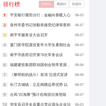
排行榜
日排行
周排行
月排行
平安银行莆田分行：金融向善暖人心
08-05
泉州市委书记张毅恭接受纪律审查和
08-07
南平市服务业大会召开
08-07
厦门医学院退役复学大学生暑期社会
08-05
南平市政府召开第78次常务会议
08-07
福建建投集团联动国创会智库资源，
08-06
《黎明前的战斗》首演 沉浸式宣讲
08-06
长汀古城镇：立足闽赣边界优势 以
08-07
台风“白海豚”预计在闽浙沿海登陆
08-07
华安县召开全县重点货运源头企业治
08-05