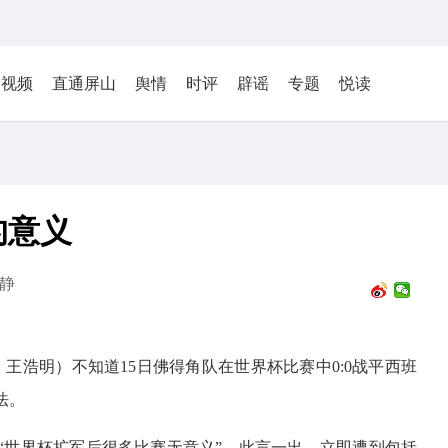
视频
直通屏山
舆情
时评
辟谣
专题
悦读
的意义
静
、王浩明）不知道15日佛得角队在世界杯比赛中0:0战平西班
法。
“世界杯扩军后很多比赛无意义”。此言一出，立即遭到包括