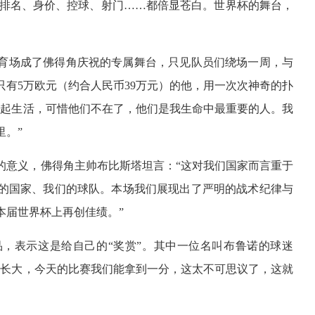
、排名、身价、控球、射门……都倍显苍白。世界杯的舞台，
育场成了佛得角庆祝的专属舞台，只见队员们绕场一周，与
只有5万欧元（约合人民币39万元）的他，用一次次神奇的扑
一起生活，可惜他们不在了，他们是我生命中最重要的人。我
里。”
的意义，佛得角主帅布比斯塔坦言：“这对我们国家而言重于
的国家、我们的球队。本场我们展现出了严明的战术纪律与
本届世界杯上再创佳绩。”
，表示这是给自己的“奖赏”。其中一位名叫布鲁诺的球迷
赛长大，今天的比赛我们能拿到一分，这太不可思议了，这就