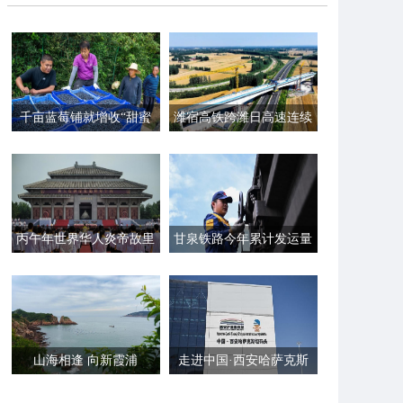
千亩蓝莓铺就增收“甜蜜
潍宿高铁跨潍日高速连续
路”
梁顺利合龙
丙午年世界华人炎帝故里
甘泉铁路今年累计发运量
寻根节在湖北随州举行
超800万吨
山海相逢 向新霞浦
走进中国·西安哈萨克斯
坦码头