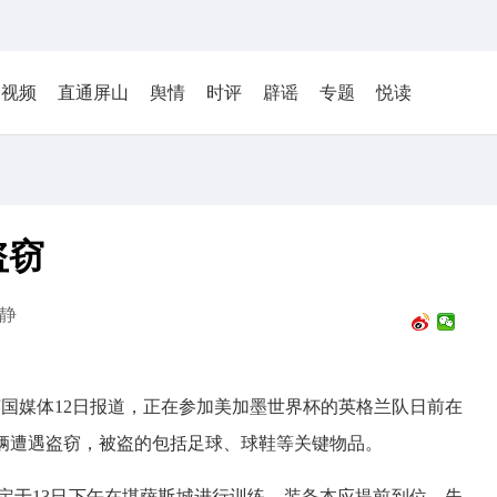
视频
直通屏山
舆情
时评
辟谣
专题
悦读
盗窃
静
英国媒体12日报道，正在参加美加墨世界杯的英格兰队日前在
辆遭遇盗窃，被盗的包括足球、球鞋等关键物品。
定于13日下午在堪萨斯城进行训练，装备本应提前到位。失