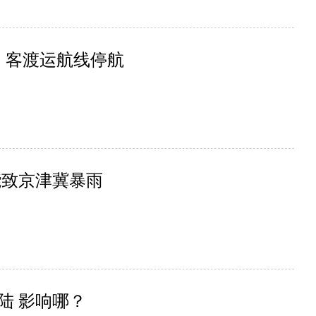
闭 客渡运航线停航
能致京津冀暴雨
陆 影响哪？