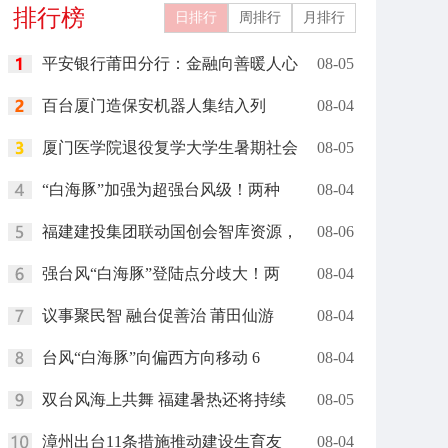
排行榜
日排行
周排行
月排行
平安银行莆田分行：金融向善暖人心
08-05
百台厦门造保安机器人集结入列
08-04
厦门医学院退役复学大学生暑期社会
08-05
“白海豚”加强为超强台风级！两种
08-04
福建建投集团联动国创会智库资源，
08-06
强台风“白海豚”登陆点分歧大！两
08-04
议事聚民智 融台促善治 莆田仙游
08-04
台风“白海豚”向偏西方向移动 6
08-04
双台风海上共舞 福建暑热还将持续
08-05
漳州出台11条措施推动建设生育友
08-04