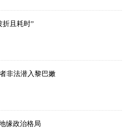
波折且耗时”
者非法潜入黎巴嫩
美地缘政治格局