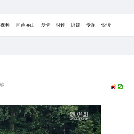
视频
直通屏山
舆情
时评
辟谣
专题
悦读
静