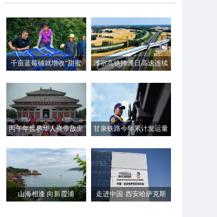
千亩蓝莓铺就增收“甜蜜
潍宿高铁跨潍日高速连续
路”
梁顺利合龙
丙午年世界华人炎帝故里
甘泉铁路今年累计发运量
寻根节在湖北随州举行
超800万吨
山海相逢 向新霞浦
走进中国·西安哈萨克斯
坦码头