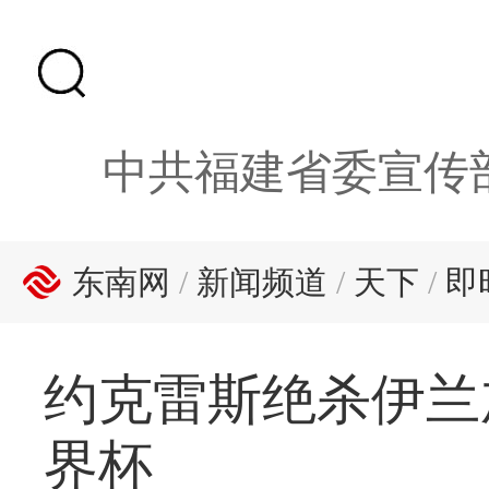
中共福建省委宣传
东南网
/
新闻频道
/
天下
/
即
约克雷斯绝杀伊兰加
界杯