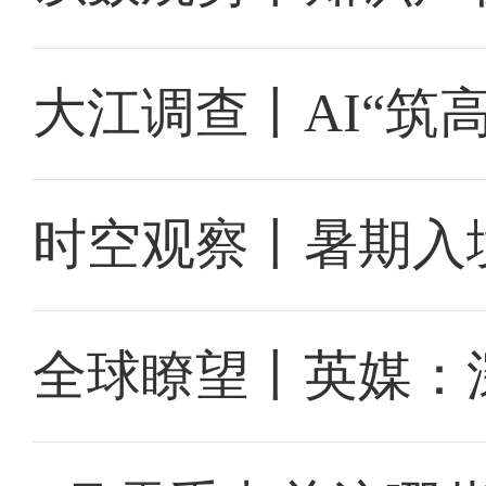
大江调查丨AI“筑
时空观察丨暑期入
全球瞭望丨英媒：