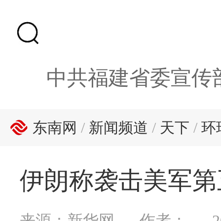
中共福建省委宣传
东南网
/
新闻频道
/
天下
/
环
伊朗称袭击美军第
来源：新华网
作者：
2