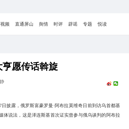
视频
直通屏山
舆情
时评
辟谣
专题
悦读
大亨愿传话斡旋
静
7日披露，俄罗斯富豪罗曼·阿布拉莫维奇日前到访乌首都基
媒体说法，这是泽连斯基首次证实曾参与俄乌谈判的阿布拉