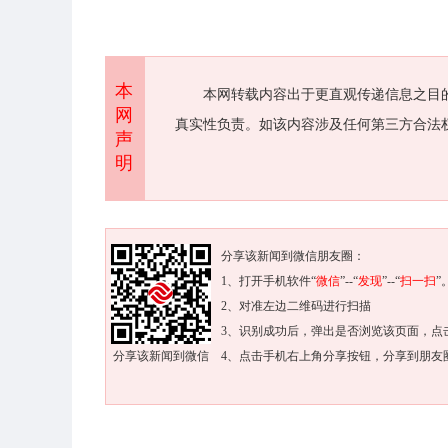
本
本网转载内容出于更直观传递信息之目
网
真实性负责。如该内容涉及任何第三方合法
声
明
分享该新闻到微信朋友圈：
1、打开手机软件“
微信
”--“
发现
”--“
扫一扫
”
2、对准左边二维码进行扫描
3、识别成功后，弹出是否浏览该页面，点
分享该新闻到微信
4、点击手机右上角分享按钮，分享到朋友