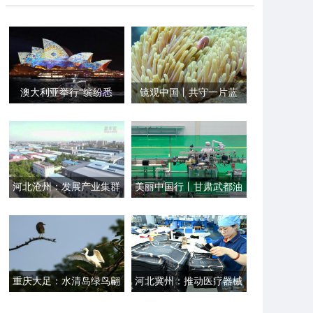
澳大利亚举行“缤纷悉
镜观中国丨共守一片蓝
尼”灯光音乐节
河北沧州：发展产业集群
美丽中国行丨甘肃武都油
强壮县域经济“筋骨”
橄榄产业结硕果
重庆大足：水清岛绿鸟翩
河北冀州：推动医疗器械
跹
产业高质发展