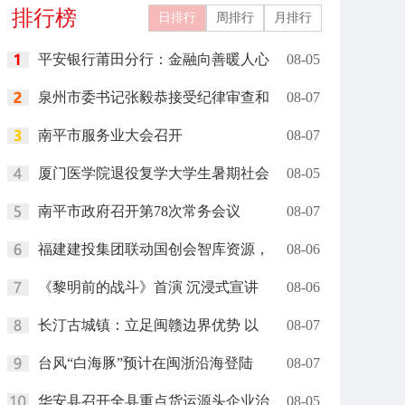
排行榜
日排行
周排行
月排行
平安银行莆田分行：金融向善暖人心
08-05
泉州市委书记张毅恭接受纪律审查和
08-07
南平市服务业大会召开
08-07
厦门医学院退役复学大学生暑期社会
08-05
南平市政府召开第78次常务会议
08-07
福建建投集团联动国创会智库资源，
08-06
《黎明前的战斗》首演 沉浸式宣讲
08-06
长汀古城镇：立足闽赣边界优势 以
08-07
台风“白海豚”预计在闽浙沿海登陆
08-07
华安县召开全县重点货运源头企业治
08-05