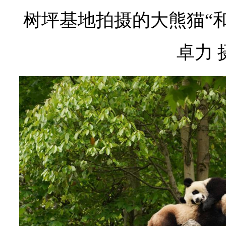
树坪基地拍摄的大熊猫“和
卓力 