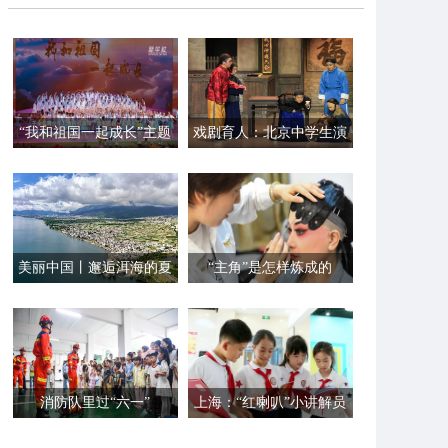
“我和祖国一起成长”主题
戏剧育人：北京中学生演
演出活动在京举行
绎《呐喊》《茶馆》
美丽中国丨邂逅洱海的夏
“主角”是怎样炼成的
日时光
——“一群人”的匠心托举
消防队里过“六一”
上海：“红喇叭”小讲解员
迎“六一”