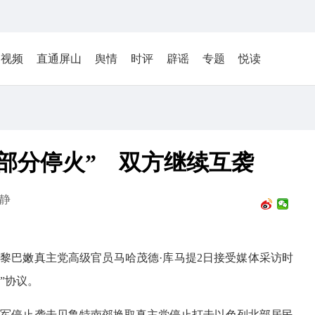
视频
直通屏山
舆情
时评
辟谣
专题
悦读
部分停火” 双方继续互袭
静
）黎巴嫩真主党高级官员马哈茂德·库马提2日接受媒体采访时
”协议。
以军停止袭击贝鲁特南郊换取真主党停止打击以色列北部居民