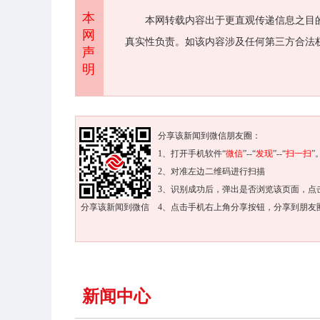
本
本网转载内容出于更直观传递信息之目
网
真实性负责。如该内容涉及任何第三方合法
声
明
分享该新闻到微信朋友圈：
1、打开手机软件“
微信
”--“
发现
”--“
扫一扫
”
2、对准左边二维码进行扫描
3、识别成功后，弹出是否浏览该页面，点
分享该新闻到微信
4、点击手机右上角分享按钮，分享到朋友
新闻中心