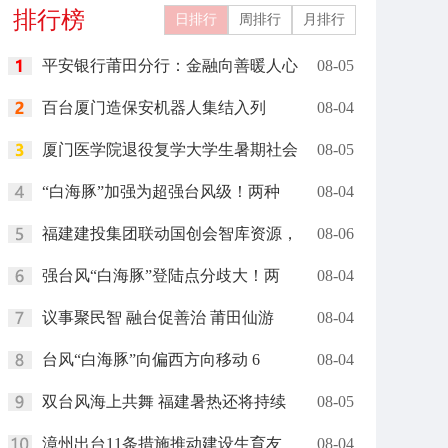
排行榜
日排行
周排行
月排行
平安银行莆田分行：金融向善暖人心
08-05
百台厦门造保安机器人集结入列
08-04
厦门医学院退役复学大学生暑期社会
08-05
“白海豚”加强为超强台风级！两种
08-04
福建建投集团联动国创会智库资源，
08-06
强台风“白海豚”登陆点分歧大！两
08-04
议事聚民智 融台促善治 莆田仙游
08-04
台风“白海豚”向偏西方向移动 6
08-04
双台风海上共舞 福建暑热还将持续
08-05
漳州出台11条措施推动建设生育友
08-04