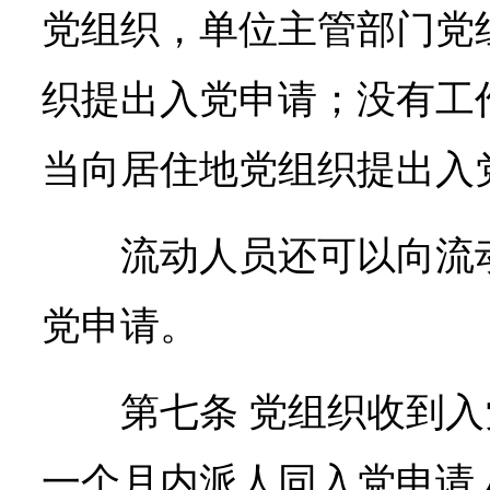
党组织，单位主管部门党
织提出入党申请；没有工
当向居住地党组织提出入
流动人员还可以向流
党申请。
第七条 党组织收到
一个月内派人同入党申请