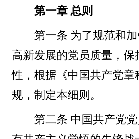
第一章 总则
第一条 为了规范和
高新发展的党员质量，保
性，根据《中国共产党章
规，制定本细则。
第二条 中国共产党