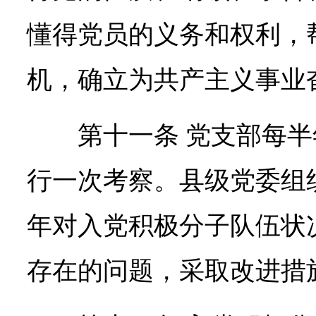
懂得党员的义务和权利，
机，确立为共产主义事业
第十一条 党支部每
行一次考察。县级党委组
年对入党积极分子队伍状
存在的问题，采取改进措