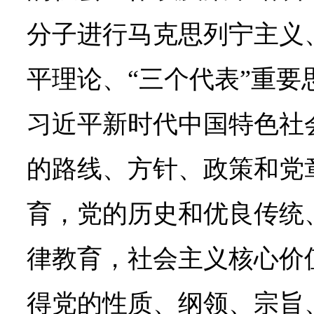
分子进行马克思列宁主义
平理论、“三个代表”重要
习近平新时代中国特色社
的路线、方针、政策和党
育，党的历史和优良传统
律教育，社会主义核心价
得党的性质、纲领、宗旨