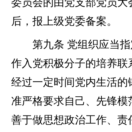
委员会的由党支部党员大
后，报上级党委备案。
第九条 党组织应当
作入党积极分子的培养联
经过一定时间党内生活的
准严格要求自己、先锋模
善于做思想政治工作、责