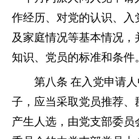
作经历、对党的认识、入
及家庭情况等基本情况，
知识、党员的标准和条件
第八条 在入党申请
子，应当采取党员推荐、
产生人选，由党支部委员