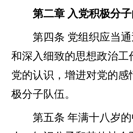
第二章 入党积极分
第四条 党组织应当
和深入细致的思想政治工
党的认识，增进对党的感
极分子队伍。
第五条 年满十八岁