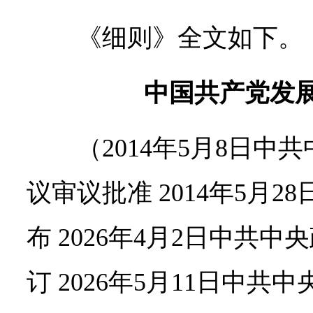
《细则》全文如下。
中国共产党发
（2014年5月8日
议审议批准 2014年5月
布 2026年4月2日中共
订 2026年5月11日中共