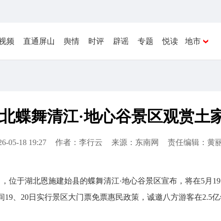
视频
直通屏山
舆情
时评
辟谣
专题
悦读
地市
湖北蝶舞清江·地心谷景区观赏土
26-05-18 19:27
作者：李行云
来源：东南网
责任编辑：黄
。近日，位于湖北恩施建始县的蝶舞清江·地心谷景区宣布，将在5月
19、20日实行景区大门票免票惠民政策，诚邀八方游客在2.5