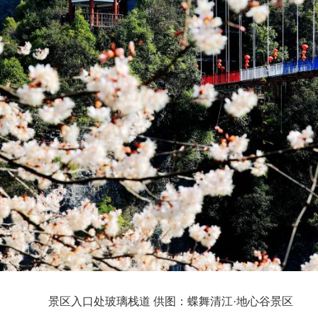
景区入口处玻璃栈道 供图：蝶舞清江·地心谷景区