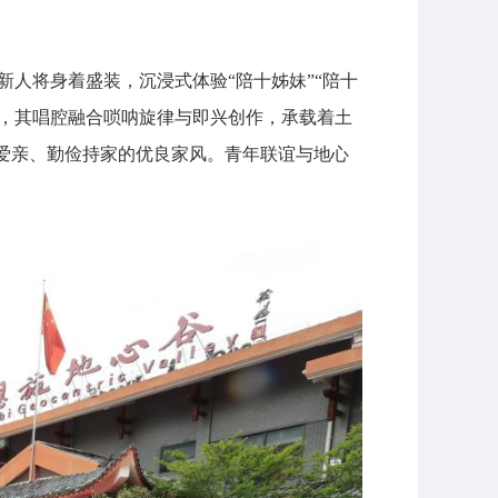
，新人将身着盛装，沉浸式体验“陪十姊妹”“陪十
”，其唱腔融合唢呐旋律与即兴创作，承载着土
爱亲、勤俭持家的优良家风。青年联谊与地心