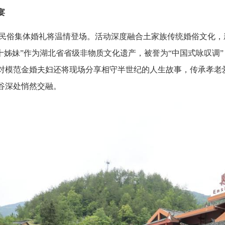
宴
心谷”民俗集体婚礼将温情登场。活动深度融合土家族传统婚俗文化
十姊妹”作为湖北省省级非物质文化遗产，被誉为“中国式咏叹调
对模范金婚夫妇还将现场分享相守半世纪的人生故事，传承孝老
谷深处悄然交融。