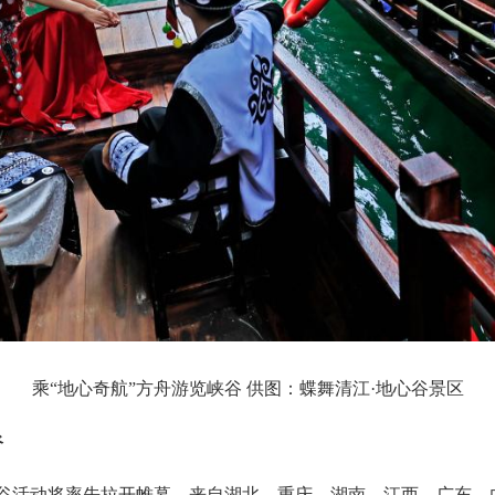
乘“地心奇航”方舟游览峡谷 供图：蝶舞清江·地心谷景区
谷
心谷活动将率先拉开帷幕。来自湖北、重庆、湖南、江西、广东、