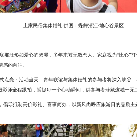
土家民俗集体婚礼 供图：蝶舞清江·地心谷景区
谷底那汪形如爱心的碧潭，多年来被无数恋人、家庭视为“比心”
情感的向往。
将被正式点亮：活动当天，青年联谊与集体婚礼的参与者将深入峡谷
业摄影师全程跟拍，捕捉每一个心动瞬间，供参与者珍藏这独一无
，倡导抵制高价彩礼、喜事简办，以新风尚呼应旅游日的品质主