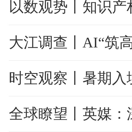
以数观势丨知识产
大江调查丨AI“筑
时空观察丨暑期入
全球瞭望丨英媒：