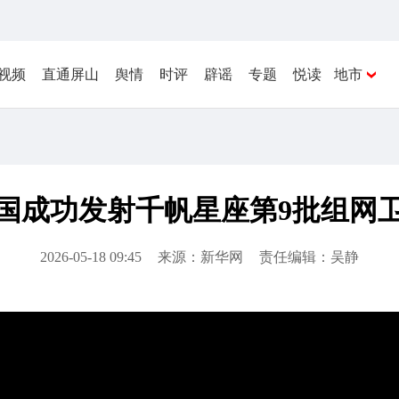
视频
直通屏山
舆情
时评
辟谣
专题
悦读
地市
国成功发射千帆星座第9批组网
2026-05-18 09:45
来源：新华网
责任编辑：吴静