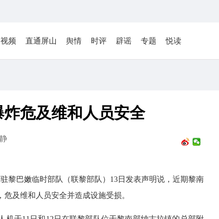
视频
直通屏山
舆情
时评
辟谣
专题
悦读
爆炸危及维和人员安全
静
国驻黎巴嫩临时部队（联黎部队）13日发表声明说，近期黎南
，危及维和人员安全并造成设施受损。
机于11日和12日在联黎部队位于黎南部纳古拉镇的总部附