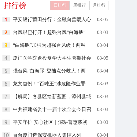
排行榜
日排行
周排行
月排行
平安银行莆田分行：金融向善暖人心
08-05
台风眼已打开！超强台风“白海豚”
08-03
“白海豚”加强为超强台风级！两种
08-04
厦门医学院退役复学大学生暑期社会
08-05
强台风“白海豚”登陆点分歧大！两
08-04
龙文首例！“百吨王”涉危险作业罪
08-03
【解局】各县区绘新蓝图，漳州县域
08-03
中共福建省委十一届十次全会今日召
08-03
平安守护 安心社区｜深耕普惠践初
08-03
百台厦门造保安机器人集结入列
08-04