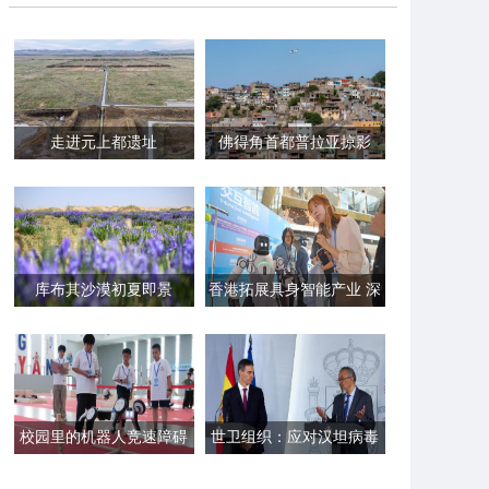
走进元上都遗址
佛得角首都普拉亚掠影
库布其沙漠初夏即景
香港拓展具身智能产业 深
化与内地科创协同合作
校园里的机器人竞速障碍
世卫组织：应对汉坦病毒
展示
疫情工作“还未结束”