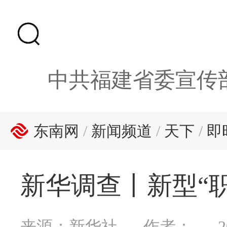
中共福建省委宣传
东南网
/
新闻频道
/
天下
/
即
新华调查丨新型“
来源：新华社
作者：
2