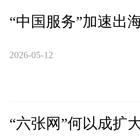
“中国服务”加速出
2026-05-12
“六张网”何以成扩