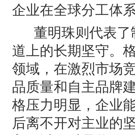
企业在全球分工体
董明珠则代表了
道上的长期坚守。
领域，在激烈市场
品质量和自主品牌
格压力明显，企业
后离不开对主业的