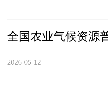
全国农业气候资源
2026-05-12