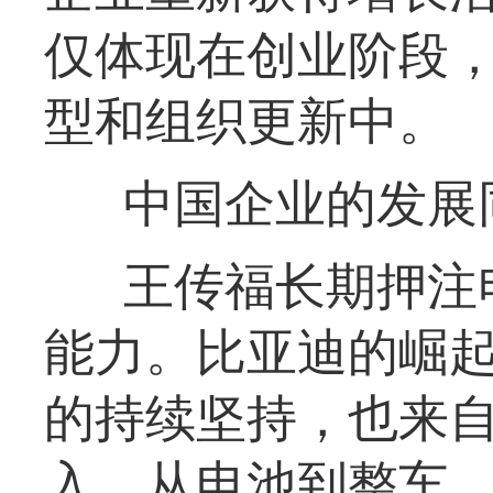
仅体现在创业阶段
型和组织更新中。
中国企业的发展
王传福长期押注
能力。比亚迪的崛
的持续坚持，也来
入。从电池到整车