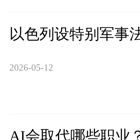
以色列设特别军事法庭
2026-05-12
AI会取代哪些职业