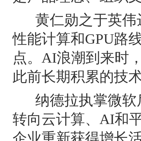
黄仁勋之于英伟
性能计算和GPU路
点。AI浪潮到来时
此前长期积累的技
纳德拉执掌微软
转向云计算、AI和
企业重新获得增长