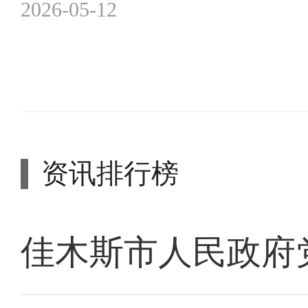
2026-05-12
资讯排行榜
佳木斯市人民政府