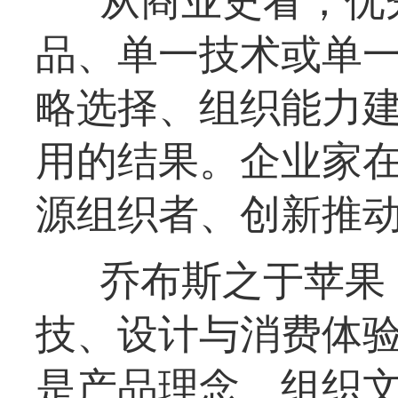
从商业史看，优
品、单一技术或单
略选择、组织能力
用的结果。企业家
源组织者、创新推
乔布斯之于苹果
技、设计与消费体
是产品理念、组织