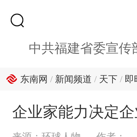
中共福建省委宣传
东南网
/
新闻频道
/
天下
/
即
企业家能力决定企
来源：环球人物
作者：