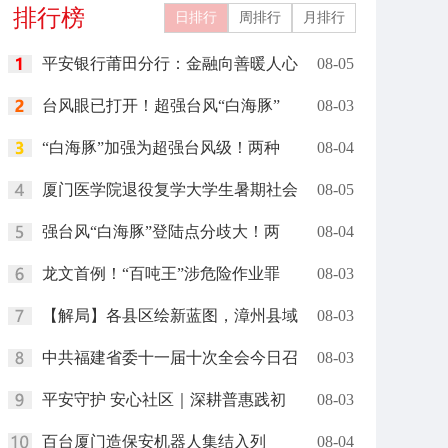
排行榜
执法训练
日排行
周排行
月排行
平安银行莆田分行：金融向善暖人心
08-05
台风眼已打开！超强台风“白海豚”
08-03
“白海豚”加强为超强台风级！两种
08-04
厦门医学院退役复学大学生暑期社会
08-05
强台风“白海豚”登陆点分歧大！两
08-04
龙文首例！“百吨王”涉危险作业罪
08-03
【解局】各县区绘新蓝图，漳州县域
08-03
中共福建省委十一届十次全会今日召
08-03
平安守护 安心社区｜深耕普惠践初
08-03
百台厦门造保安机器人集结入列
08-04