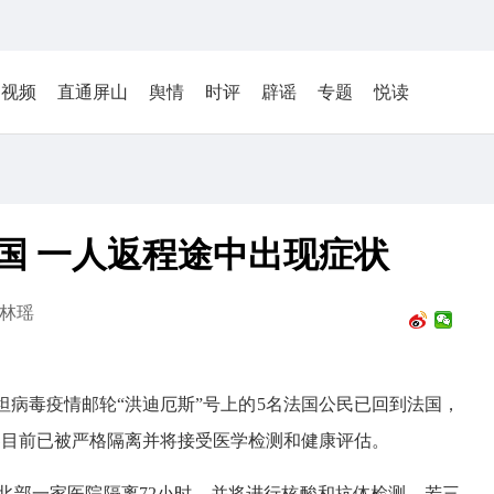
视频
直通屏山
舆情
时评
辟谣
专题
悦读
国 一人返程途中出现症状
林瑶
坦病毒疫情邮轮“洪迪厄斯”号上的5名法国公民已回到法国，
客目前已被严格隔离并将接受医学检测和健康评估。
北部一家医院隔离72小时，并将进行核酸和抗体检测，若三