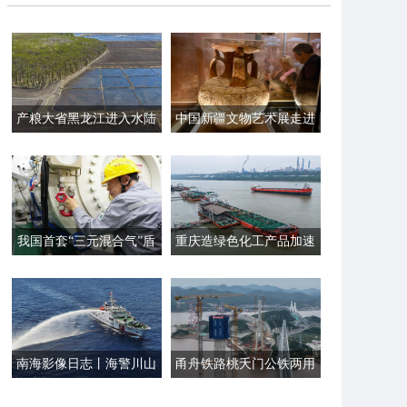
产粮大省黑龙江进入水陆
中国新疆文物艺术展走进
齐耕关键期
希腊
我国首套“三元混合气”盾
重庆造绿色化工产品加速
构带压作业装备正式投用
出海
南海影像日志丨海警川山
甬舟铁路桃夭门公铁两用
舰位黄岩岛海域展开综合
大桥5号主塔封顶