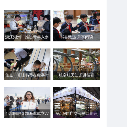
浙江湖州：推进青年入乡
书香致远 乐享阅读
助力乡村振兴
焦点丨莫让书香在数字时
航空航天知识进苗寨
代 “缺席”
台湾同胞参加海军成立77
第139届广交会第二期开
周年纪念日舰艇开放活动
展