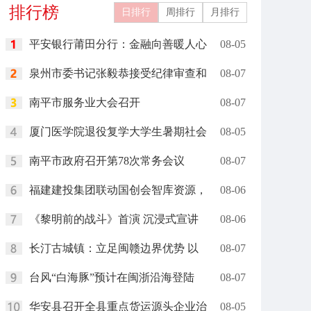
排行榜
日排行
周排行
月排行
平安银行莆田分行：金融向善暖人心
08-05
泉州市委书记张毅恭接受纪律审查和
08-07
南平市服务业大会召开
08-07
厦门医学院退役复学大学生暑期社会
08-05
南平市政府召开第78次常务会议
08-07
福建建投集团联动国创会智库资源，
08-06
《黎明前的战斗》首演 沉浸式宣讲
08-06
长汀古城镇：立足闽赣边界优势 以
08-07
台风“白海豚”预计在闽浙沿海登陆
08-07
华安县召开全县重点货运源头企业治
08-05