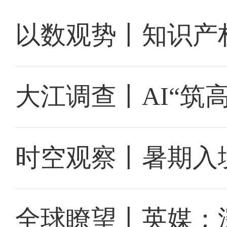
以数观势丨知识产
大江调查丨AI“筑
时空观察丨暑期入
全球瞭望丨英媒：