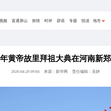
视频
直通屏山
舆情
时评
辟谣
专题
悦读
地市
年黄帝故里拜祖大典在河南新郑
2026-04-20 09:04
来源：新华网
责任编辑：吴静