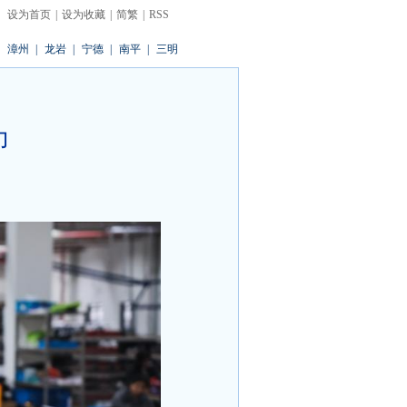
设为首页
|
设为收藏
|
简繁
|
RSS
漳州
|
龙岩
|
宁德
|
南平
|
三明
力