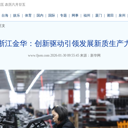
 星期五 农历六月廿五
台海
|
娱乐
|
体育
|
国内
|
国际
|
专题
|
网事
|
福州
|
厦门
|
莆田
|
泉州
|
正文
浙江金华：创新驱动引领发展新质生产
www.fjsen.com
2026-01-30 09:55:45
来源：新华网