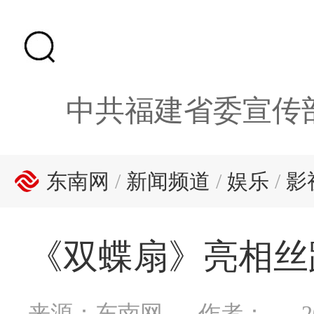
中共福建省委宣传
东南网
/
新闻频道
/
娱乐
/
影
《双蝶扇》亮相丝
来源：东南网
作者：
2