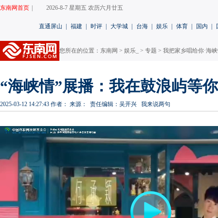
东南网首页
|
2026-8-7 星期五 农历六月廿五
直通屏山
|
福建
|
时评
|
大学城
|
台海
|
娱乐
|
体育
|
国内
|
您所在的位置：
东南网
>
娱乐_
>
专题
>
我把家乡唱给你·海峡
“海峡情”展播：我在鼓浪屿等你
2025-03-12 14:27:43
作者：
来源：
责任编辑：吴开兴
我来说两句