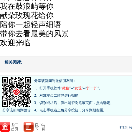
我在鼓浪屿等你
献朵玫瑰花给你
陪你一起轻声细语
带你去看最美的风景
欢迎光临
相关阅读:
分享该新闻到微信朋友圈：
1、打开手机软件“
微信
”--“
发现
”--“
扫一扫
”。
2、对准左边二维码进行扫描
3、识别成功后，弹出是否浏览该页面，点击确定。
分享该新闻到微信
4、点击手机右上角分享按钮，分享到朋友圈。
打印
|