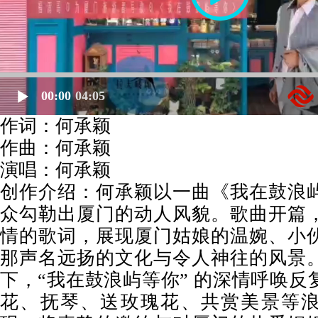
00:00
04:05
作词：何承颖
作曲：何承颖
演唱：何承颖
创作介绍：何承颖以一曲《我在鼓浪
众勾勒出厦门的动人风貌。歌曲开篇
情的歌词，展现厦门姑娘的温婉、小
那声名远扬的文化与令人神往的风景
下，“我在鼓浪屿等你” 的深情呼唤反
花、抚琴、送玫瑰花、共赏美景等