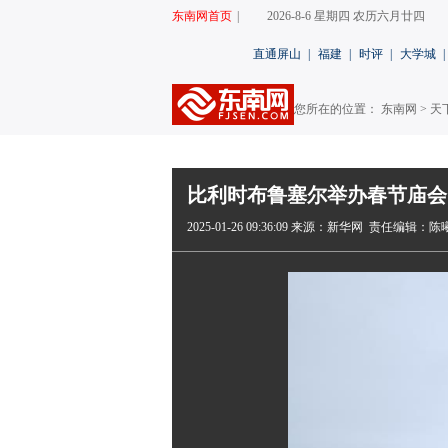
东南网首页
|
2026-8-6 星期四 农历六月廿四
直通屏山
|
福建
|
时评
|
大学城
|
您所在的位置： 东南网 >
天
比利时布鲁塞尔举办春节庙会
2025-01-26 09:36:09
来源：新华网
责任编辑：陈