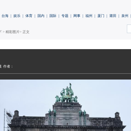
台海
|
娱乐
|
体育
|
国内
|
国际
|
专题
|
网事
|
福州
|
厦门
|
莆田
|
泉州
|
下
>
精彩图片
> 正文
曦
作者：