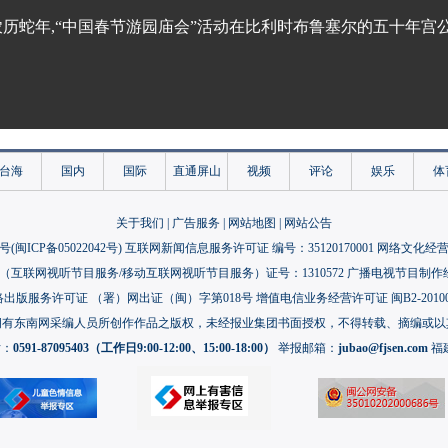
农历蛇年,“中国春节游园庙会”活动在比利时布鲁塞尔的五十年宫
台海
国内
国际
直通屏山
视频
评论
娱乐
体
关于我们
|
广告服务
|
网站地图
|
网站公告
号(
闽ICP备05022042号
) 互联网新闻信息服务许可证 编号：35120170001 网络文化经营许
互联网视听节目服务/移动互联网视听节目服务）证号：1310572 广播电视节目制作
出版服务许可证 （署）网出证（闽）字第018号 增值电信业务经营许可证 闽B2-20100
拥有东南网采编人员所创作作品之版权，未经报业集团书面授权，不得转载、摘编或以
话：
0591-87095403（工作日9:00-12:00、15:00-18:00）
举报邮箱：
jubao@fjsen.com
福