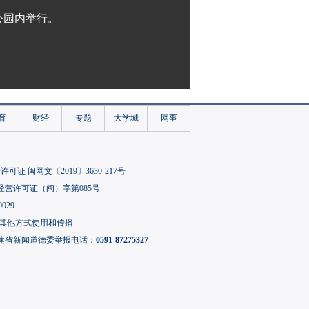
公园内举行。
育
财经
专题
大学城
网事
可证 闽网文〔2019〕3630-217号
经营许可证（闽）字第085号
029
其他方式使用和传播
建省新闻道德委举报电话：
0591-87275327