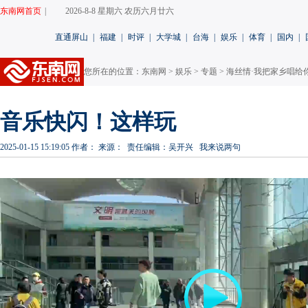
东南网首页
|
2026-8-8 星期六 农历六月廿六
直通屏山
|
福建
|
时评
|
大学城
|
台海
|
娱乐
|
体育
|
国内
|
您所在的位置：
东南网
>
娱乐
>
专题
>
海丝情·我把家乡唱给
音乐快闪！这样玩
2025-01-15 15:19:05
作者：
来源：
责任编辑：吴开兴
我来说两句