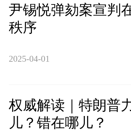
尹锡悦弹劾案宣判在
秩序
2025-04-01
权威解读｜特朗普力
儿？错在哪儿？