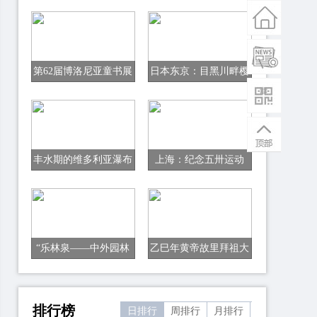
第62届博洛尼亚童书展
日本东京：目黑川畔樱
开幕
花盛开
丰水期的维多利亚瀑布
上海：纪念五卅运动
100周年文物史料专题
展开幕
“乐林泉——中外园林
乙巳年黄帝故里拜祖大
文化展”开幕式在京举
典在河南新郑举行
行
排行榜
日排行
周排行
月排行