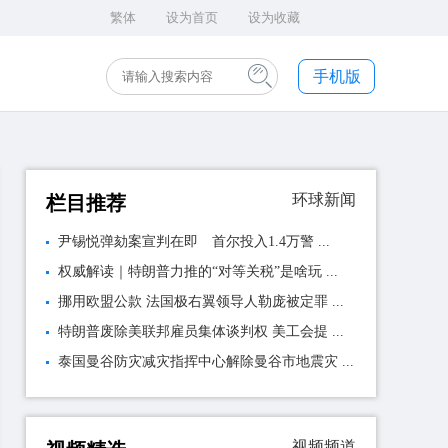
繁体
设为首页
设为收藏
手机版
环球新闻
栏目推荐
尹锡悦弹劾案宣判在即 首尔投入1.4万警 ...
权威解读｜特朗普力推的“对等关税”是啥玩 ...
挪用欧盟公款 法国极右翼领导人勒庞被定罪 ...
特朗普废除美联邦雇员集体谈判权 美工会提 ...
泰国曼谷防灾减灾指挥中心解除曼谷市地震灾 ...
视频频道