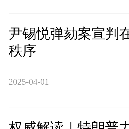
尹锡悦弹劾案宣判在
秩序
2025-04-01
权威解读｜特朗普力