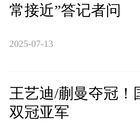
常接近”答记者问
2025-07-13
王艺迪/蒯曼夺冠！
双冠亚军