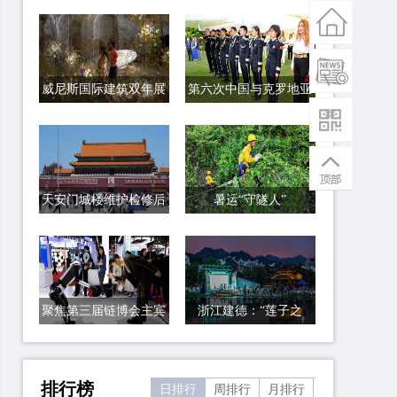
威尼斯国际建筑双年展
第六次中国与克罗地亚
中国馆展览
警务联巡启动
天安门城楼维护检修后
暑运“守隧人”
重新亮相
聚焦第三届链博会主宾
浙江建德：“莲子之
国和主宾省展台
乡”举办夏日荷花节
排行榜
日排行
周排行
月排行