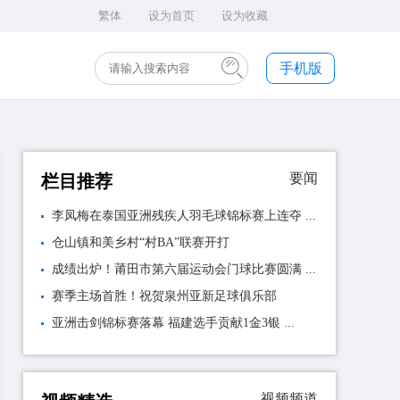
繁体
设为首页
设为收藏
手机版
要闻
栏目推荐
李凤梅在泰国亚洲残疾人羽毛球锦标赛上连夺 ...
仓山镇和美乡村“村BA”联赛开打
成绩出炉！莆田市第六届运动会门球比赛圆满 ...
赛季主场首胜！祝贺泉州亚新足球俱乐部
亚洲击剑锦标赛落幕 福建选手贡献1金3银 ...
视频频道