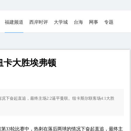
福建频道
西岸时评
大学城
台海
网事
专题
纽卡大胜埃弗顿
情况下奋起直追，最终主场2:2逼平曼联。纽卡斯尔联客场4:1大胜
英超第33轮比赛中，热刺在落后两球的情况下奋起直追，最终主