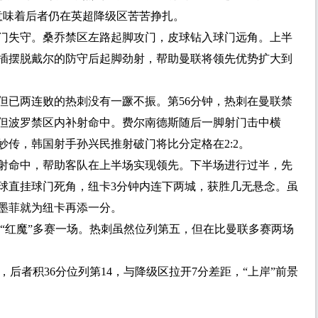
，意味着后者仍在英超降级区苦苦挣扎。
门失守。桑乔禁区左路起脚攻门，皮球钻入球门远角。上半
插摆脱戴尔的防守后起脚劲射，帮助曼联将领先优势扩大到
但已两连败的热刺没有一蹶不振。第56分钟，热刺在曼联禁
但波罗禁区内补射命中。费尔南德斯随后一脚射门击中横
妙传，韩国射手孙兴民推射破门将比分定格在2:2。
补射命中，帮助客队在上半场实现领先。下半场进行过半，先
球直挂球门死角，纽卡3分钟内连下两城，获胜几无悬念。虽
后墨菲就为纽卡再添一分。
比“红魔”多赛一场。热刺虽然位列第五，但在比曼联多赛两场
，后者积36分位列第14，与降级区拉开7分差距，“上岸”前景