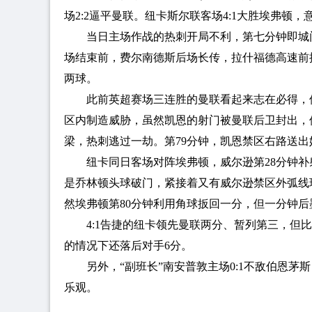
场2:2逼平曼联。纽卡斯尔联客场4:1大胜埃弗顿
当日主场作战的热刺开局不利，第七分钟即城
场结束前，费尔南德斯后场长传，拉什福德高速前
两球。
此前英超赛场三连胜的曼联看起来志在必得，
区内制造威胁，虽然凯恩的射门被曼联后卫封出，
梁，热刺逃过一劫。第79分钟，凯恩禁区右路送出
纽卡同日客场对阵埃弗顿，威尔逊第28分钟
是乔林顿头球破门，紧接着又有威尔逊禁区外弧线
然埃弗顿第80分钟利用角球扳回一分，但一分钟
4:1告捷的纽卡领先曼联两分、暂列第三，但
的情况下还落后对手6分。
另外，“副班长”南安普敦主场0:1不敌伯恩茅斯
乐观。