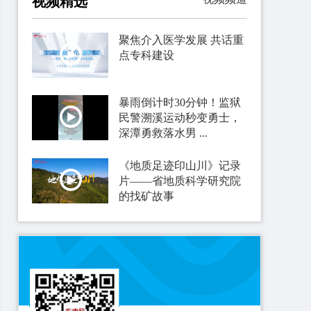
视频精选
聚焦介入医学发展 共话重
点专科建设
暴雨倒计时30分钟！监狱
民警溯溪运动秒变勇士，
深潭勇救落水男 ...
《地质足迹印山川》记录
片——省地质科学研究院
的找矿故事