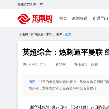
福建官方新闻门户
首页
新闻频道
直通屏山
东南网
/
新闻频道
/
体育_
/
要闻
/ 正文
英超综合：热刺逼平曼联 
2023-04-28 17:05
新华网
责任编辑：赵睿
摘要：
27日的英超第33轮比赛中，热刺在落后两球的
埃弗顿，意味着后者仍在英超降级区苦苦挣扎。
新华社伦敦4月27日电（记者张薇）27日的