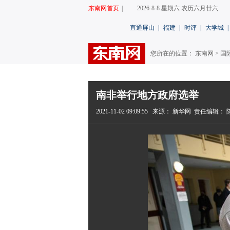
东南网首页
|
2026-8-8 星期六 农历六月廿六
直通屏山
|
福建
|
时评
|
大学城
|
您所在的位置： 东南网 >
国
南非举行地方政府选举
2021-11-02 09:09:55
来源： 新华网
责任编辑： 