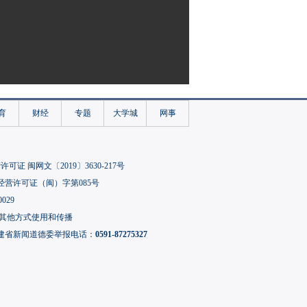
育
财经
专题
大学城
网事
可证 闽网文〔2019〕3630-217号
经营许可证（闽）字第085号
029
其他方式使用和传播
建省新闻道德委举报电话：
0591-87275327