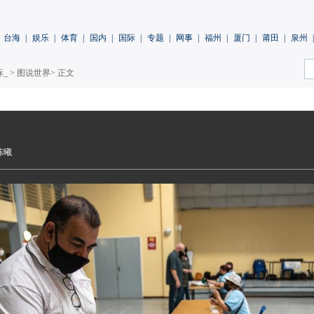
台海
|
娱乐
|
体育
|
国内
|
国际
|
专题
|
网事
|
福州
|
厦门
|
莆田
|
泉州
|
际_
>
图说世界
> 正文
陈曦