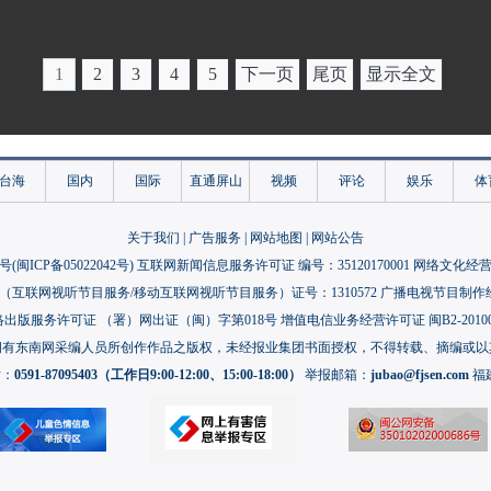
1
2
3
4
5
下一页
尾页
显示全文
台海
国内
国际
直通屏山
视频
评论
娱乐
体
关于我们
|
广告服务
|
网站地图
|
网站公告
号(
闽ICP备05022042号
) 互联网新闻信息服务许可证 编号：35120170001 网络文化经营许
互联网视听节目服务/移动互联网视听节目服务）证号：1310572 广播电视节目制作
出版服务许可证 （署）网出证（闽）字第018号 增值电信业务经营许可证 闽B2-20100
拥有东南网采编人员所创作作品之版权，未经报业集团书面授权，不得转载、摘编或以
话：
0591-87095403（工作日9:00-12:00、15:00-18:00）
举报邮箱：
jubao@fjsen.com
福